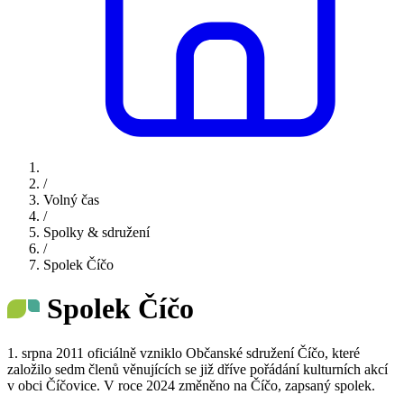
/
Volný čas
/
Spolky & sdružení
/
Spolek Číčo
Spolek Číčo
1. srpna 2011 oficiálně vzniklo Občanské sdružení Číčo, které
založilo sedm členů věnujících se již dříve pořádání kulturních akcí
v obci Číčovice. V roce 2024 změněno na Číčo, zapsaný spolek.