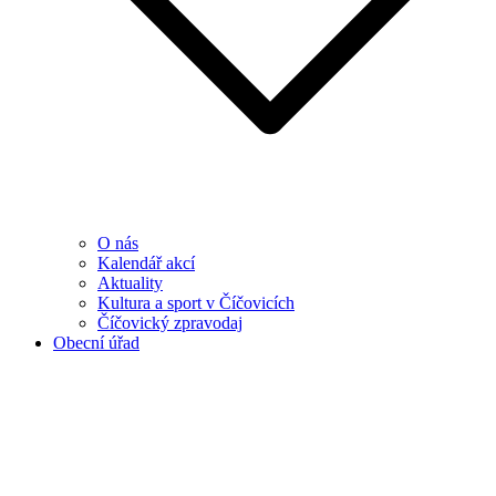
O nás
Kalendář akcí
Aktuality
Kultura a sport v Číčovicích
Číčovický zpravodaj
Obecní úřad