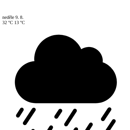
neděle
9. 8.
32 °C
13 °C