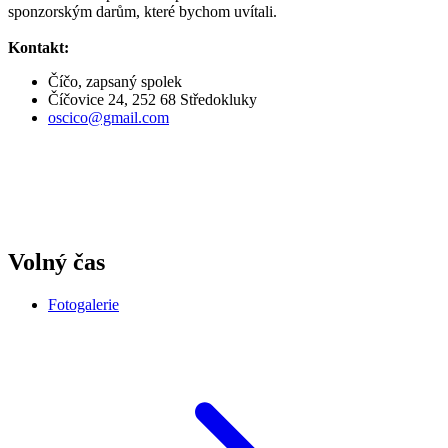
sponzorským darům, které bychom uvítali.
Kontakt:
Číčo, zapsaný spolek
Číčovice 24, 252 68 Středokluky
oscico@gmail.com
Volný čas
Fotogalerie