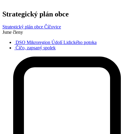
Strategický plán obce
Strategický plán obce Číčovice
Jsme členy
DSO Mikroregion Údolí Lidického potoka
Číčo, zapsaný spolek