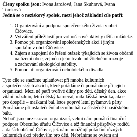
Členy spolku jsou:
Ivona Jarošová, Jana Skuhravá, Ivana
Tomková.
Jedná se o neziskový spolek, mezi jehož základní cíle patří:
Organizování a podpora společenského života v obci
Číčovice.
Vytváření příležitostí pro volnočasové aktivity dětí a mládeže.
Pomoc při organizování společenských akcí i jiným
spolkům v obci Číčovice.
Zájem a zapojení do řešení otázek týkajících se života občanů
na území obce, zejména jeho trvale udržitelného rozvoje
a zachování ekologické stability.
Pomoc při organizování ochotnického divadla.
Tyto cíle se snažíme uplatňovat při mnoha kulturních
a společenských akcích, které pořádáme či pomáháme při jejich
organizaci. Mezi ně patří tvořivé dílny pro děti, dětský den, akce
vítání prázdnin, letní dětský karneval, mikulášská besídka, akce
pro dospělé – maškarní bál, letos poprvé letní pyžamová párty.
Pomáháme při uskutečnění obecního bálu a částečně i hasičského
bálu.
Neboť jsme neziskovou organizací, velmi nám pomáhá finanční
podpora Obecního úřadu Číčovice a též finanční příspěvky rodičů
a dalších občanů Číčovic, jež nám umožňují pořádání různých
kulturních akcí především pro děti. Nebráníme se ovšem ani