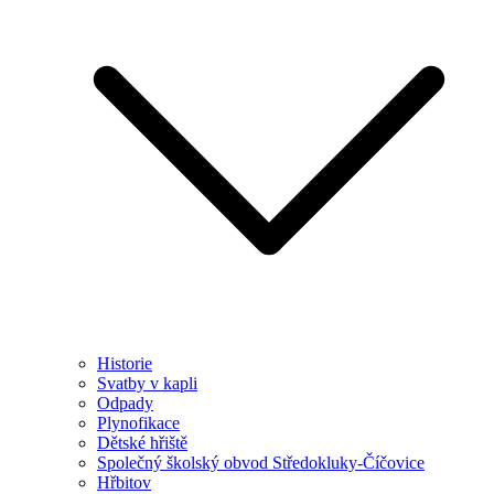
Historie
Svatby v kapli
Odpady
Plynofikace
Dětské hřiště
Společný školský obvod Středokluky-Číčovice
Hřbitov