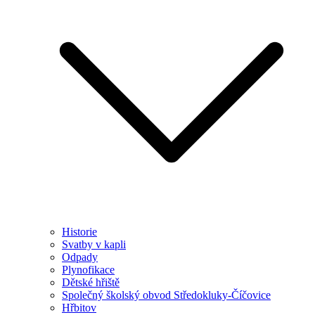
Historie
Svatby v kapli
Odpady
Plynofikace
Dětské hřiště
Společný školský obvod Středokluky-Číčovice
Hřbitov