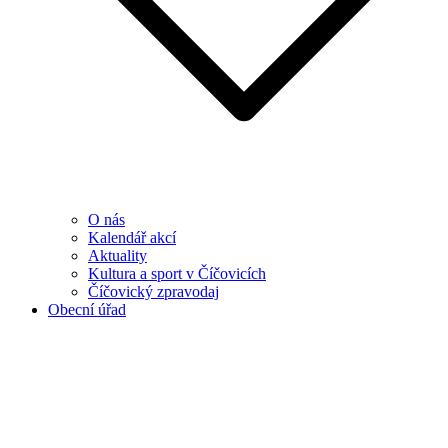
O nás
Kalendář akcí
Aktuality
Kultura a sport v Číčovicích
Číčovický zpravodaj
Obecní úřad