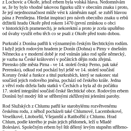
z Lochovic a Okoře, jehož erbem byla volská hlava. Nedomnívám
se, že by bylo vhodné takovou figurku užít v obecním znaku i proto,
že její nejednoznačnost může vést k záměnám např. se zubří hlavou
pána z Pernštejna. Hledat inspiraci pro návrh obecního znaku u erbů
držitelů hradu Okoře před rokem 1470 (první zmínkou o obci
v historických pramenech), je nekorektní a proto je zcela upuštěno
od úvahy využít erbu těch co se psali z Okoře před touto dobou.
Purkrabí z Donína patřili k významným českým šlechtickým rodům.
I když jejich rodovým hradem je Donín (Dohna) u Pirny v dnešním
Německu a v moderní době je rod vnímán jako rod spíše německý,
je vazba na České království v počátcích dějin rodu zřejmá.
Pirensko (dle města Pirna - ve 14. století česky Perno, pak také
Perensko), odkud rod pochází byl ještě ve 14. století součástí
Koruny české a funkce a titul purkrabích, který se nakonec stal
součástí jejich rodového jména, pochází od českého krále. Jedna
z větví rodu držela řadu statků v Čechách a byla až do počátku
17. století integrální součástí české šlechtické obce. Rodovým erbem
Donínů byl modrý štít se stříbrnými zkříženými jeleními parohy.
Rod Služských z Chlumu patřil ke starobylému rozvětvenému
českému rodu, z něhož pocházeli také Chlumové, Lacembokové,
Veselíkové, Litoborští, Všejamští a Ratibořští z Chlumu. Hrad
Chlum, podle kterého je psán jejich přídomek, leží u Mladé
Boleslavi. Společným erbem byl štít dělený levým stupněm stříbrno-