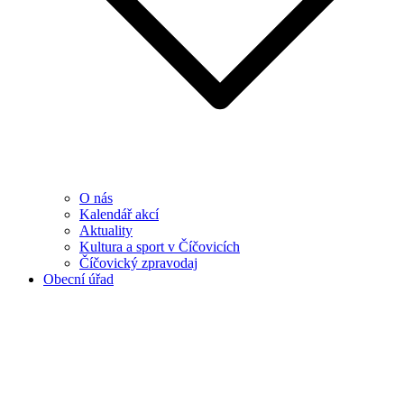
O nás
Kalendář akcí
Aktuality
Kultura a sport v Číčovicích
Číčovický zpravodaj
Obecní úřad