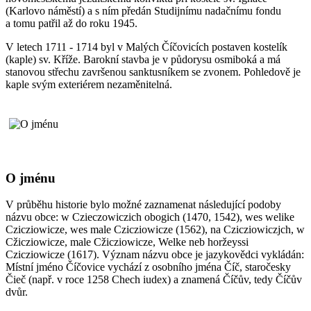
(Karlovo náměstí) a s ním předán Studijnímu nadačnímu fondu
a tomu patřil až do roku 1945.
V letech 1711 - 1714 byl v Malých Číčovicích postaven kostelík
(kaple) sv. Kříže. Barokní stavba je v půdorysu osmiboká a má
stanovou střechu završenou sanktusníkem se zvonem. Pohledově je
kaple svým exteriérem nezaměnitelná.
O jménu
V průběhu historie bylo možné zaznamenat následující podoby
názvu obce: w Czieczowiczich obogich (1470, 1542), wes welike
Czicziowicze, wes male Czicziowicze (1562), na Czicziowiczjch, w
Cžicziowicze, male Cžicziowicze, Welke neb horžeyssi
Czicziowicze (1617). Význam názvu obce je jazykovědci vykládán:
Místní jméno Číčovice vychází z osobního jména Číč, staročesky
Čieč (např. v roce 1258 Chech iudex) a znamená Číčův, tedy Číčův
dvůr.