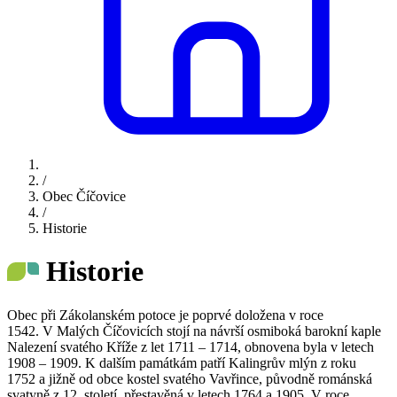
/
Obec Číčovice
/
Historie
Historie
Obec při Zákolanském potoce je poprvé doložena v roce
1542. V Malých Číčovicích stojí na návrší osmiboká barokní kaple
Nalezení svatého Kříže z let 1711 – 1714, obnovena byla v letech
1908 – 1909. K dalším památkám patří Kalingrův mlýn z roku
1752 a jižně od obce kostel svatého Vavřince, původně románská
svatyně z 12. století, přestavěná v letech 1764 a 1905. V roce