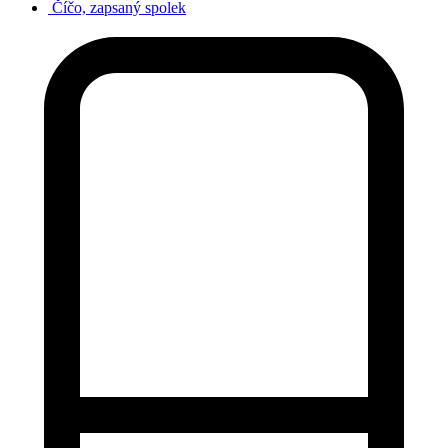
Číčo, zapsaný spolek