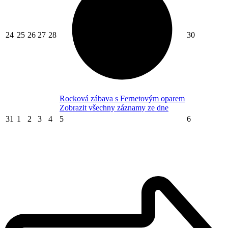
24
25
26
27
28
30
Rocková zábava s Fernetovým oparem
Zobrazit všechny záznamy ze dne
31
1
2
3
4
5
6