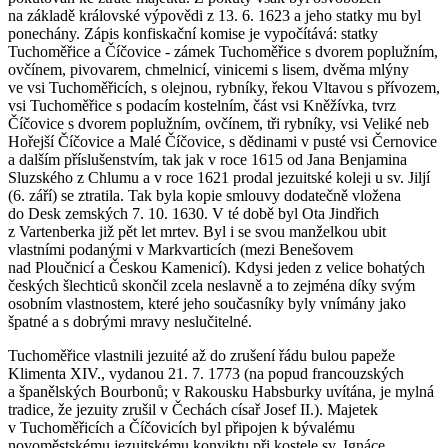
na základě královské výpovědi z 13. 6. 1623 a jeho statky mu byl
ponechány. Zápis konfiskační komise je vypočítává: statky
Tuchoměřice a Číčovice - zámek Tuchoměřice s dvorem poplužním,
ovčínem, pivovarem, chmelnicí, vinicemi s lisem, dvěma mlýny
ve vsi Tuchoměřicích, s olejnou, rybníky, řekou Vltavou s přívozem,
vsi Tuchoměřice s podacím kostelním, část vsi Kněžívka, tvrz
Číčovice s dvorem poplužním, ovčínem, tři rybníky, vsi Veliké neb
Hořejší Číčovice a Malé Číčovice, s dědinami v pusté vsi Černovice
a dalším příslušenstvím, tak jak v roce 1615 od Jana Benjamina
Sluzského z Chlumu a v roce 1621 prodal jezuitské koleji u sv. Jiljí
(6. září) se ztratila. Tak byla kopie smlouvy dodatečně vložena
do Desk zemských 7. 10. 1630. V té době byl Ota Jindřich
z Vartenberka již pět let mrtev. Byl i se svou manželkou ubit
vlastními podanými v Markvarticích (mezi Benešovem
nad Ploučnicí a Českou Kamenicí). Kdysi jeden z velice bohatých
českých šlechticů skončil zcela neslavně a to zejména díky svým
osobním vlastnostem, které jeho současníky byly vnímány jako
špatné a s dobrými mravy neslučitelné.
Tuchoměřice vlastnili jezuité až do zrušení řádu bulou papeže
Klimenta XIV., vydanou 21. 7. 1773 (na popud francouzských
a španělských Bourbonů; v Rakousku Habsburky uvítána, je mylná
tradice, že jezuity zrušil v Čechách císař Josef II.). Majetek
v Tuchoměřicích a Číčovicích byl připojen k bývalému
novoměstskému jezuitskému konviktu při kostele sv. Ignáce