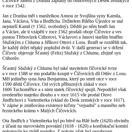
Číčovice Janem z Donína zapsány do obnovených Desek zemských
v roce 1542.
Jan z Donína měl s manželkou Annou ze Svojšína syny Kamila,
Jana, Václava, Víta a Bedřicha. Držitelem Bílého Újezdce se stal
nejstarší Kamil († 1562, svobodný). Dědili po něm bratři Jan
a Václav, ale ti vzápětí v roce 1562 prodali oboje Číčovice a ves
pustou Třebovízek Ctiborovi, Václavovi a Janovi starším bratřím
Služským z Chlumu a Jiříkovi Ottovi z Losu. Bratři se rozdělili tak,
že každý držel nějaký poplužní dvůr. V další generaci se v držení
Číčovic objevuje Šťastný (Felix) Služský z Chlumu, zřejmě syn
Ctiborův.
Šťastný Služský z Chlumu byl také stavitelem číčovické tvrze
a v roce 1588 se mu podařilo koupit v Číčovicích díl Ottův z Losu.
Měl jediného syna Jana Benjamina, který po smrti otce v roce
1590 dědil Číčovice. Od svých příbuzných získal v roce
1606 Tuchoměřice a s nimi statek číčovický spojil. Nepodržel však
uvedeného majetku dlouho a v roce 1615 vše prodal Otovi
Jindřichovi z Vartenberka (vklad do Desk zemských v roce 1617).
V zápise je zmiňována existence krčmy "vejsadní" a masného neb
řeznického krámu v Malých Číčovicích.
Ota Jindřich z Vartenberka byl po bitvě na Bílé hoře (1620) obviněn
z účasti na stavovském povstání (1618 - 1620) a konfiskační komisí
pokutován ke ztrátě majetku. Z pokuty však byl osvobozen