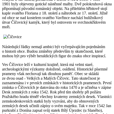
1901 byly objeveny gotické nástěnné malby. Dvě polokruhová okna
připomínají původní románský objekt. Na přilehlém hřbitově stojí
kaple svatého Floriana z 18. století a náhrobek ze 17. století. Jižně
od obce se nad kostelem svatého Vavřince nachází buližníkový
útvar Číčovický kamýk, který byl ostrovem ve svrchnokřídovém
moři.
Následující řádky nemají ambici být vyčerpávajícím pojednáním
o historii obce. Budou zmíněny především ty skutečnosti, které
mohou být pro výběr heraldických figur do znaku obce inspirací.
Ves Číčovice leží v kulturní krajině, která má velmi staré,
archeologickými výzkumy doložené, osídlení. Historické písemné
prameny však nechovají tak dlouhou paměť. Obec se skládá
ze dvou osad - Velkých a Malých Číčovic. Tato skutečnost je
zaznamenána i v prvních zmínkách v historických pramenech. První
zmínka o Číčovicích je datována do roku 1470 a je učiněna v zápise
Desk zemských z roku 1542. Rok před tím shořely při požáru
Pražského hradu téměř všechny kvaterny zemských desek. Vlastníci
zemskodeskovních statků byly vyzváni, aby do obnovených
zemských desek učinili zápisy o svém majetku. Tak v roce 1542 Jan
purkrabí z Donína zapsal svůj statek Bílý Újezdec (u Slaného),