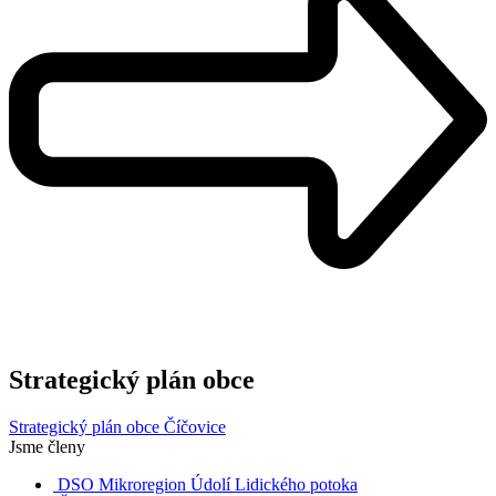
Strategický plán obce
Strategický plán obce Číčovice
Jsme členy
DSO Mikroregion Údolí Lidického potoka