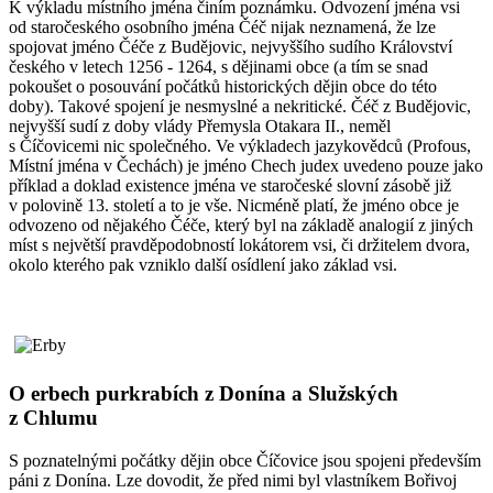
K výkladu místního jména činím poznámku. Odvození jména vsi
od staročeského osobního jména Čéč nijak neznamená, že lze
spojovat jméno Čéče z Budějovic, nejvyššího sudího Království
českého v letech 1256 - 1264, s dějinami obce (a tím se snad
pokoušet o posouvání počátků historických dějin obce do této
doby). Takové spojení je nesmyslné a nekritické. Čéč z Budějovic,
nejvyšší sudí z doby vlády Přemysla Otakara II., neměl
s Číčovicemi nic společného. Ve výkladech jazykovědců (Profous,
Místní jména v Čechách) je jméno Chech judex uvedeno pouze jako
příklad a doklad existence jména ve staročeské slovní zásobě již
v polovině 13. století a to je vše. Nicméně platí, že jméno obce je
odvozeno od nějakého Čéče, který byl na základě analogií z jiných
míst s největší pravděpodobností lokátorem vsi, či držitelem dvora,
okolo kterého pak vzniklo další osídlení jako základ vsi.
O erbech purkrabích z Donína a Služských
z Chlumu
S poznatelnými počátky dějin obce Číčovice jsou spojeni především
páni z Donína. Lze dovodit, že před nimi byl vlastníkem Bořivoj