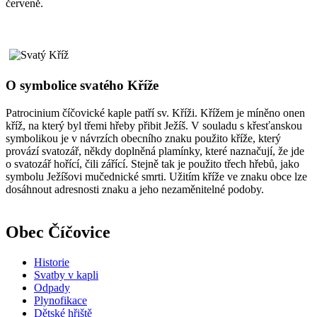
červeně.
O symbolice svatého Kříže
Patrocinium číčovické kaple patří sv. Kříži. Křížem je míněno onen
kříž, na který byl třemi hřeby přibit Ježíš. V souladu s křesťanskou
symbolikou je v návrzích obecního znaku použito kříže, který
provází svatozář, někdy doplněná plamínky, které naznačují, že jde
o svatozář hořící, čili zářící. Stejně tak je použito třech hřebů, jako
symbolu Ježíšovi mučednické smrti. Užitím kříže ve znaku obce lze
dosáhnout adresnosti znaku a jeho nezaměnitelné podoby.
Obec Číčovice
Historie
Svatby v kapli
Odpady
Plynofikace
Dětské hřiště