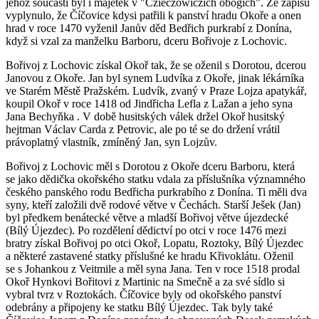
jehož součástí byl i majetek v "Czieczowiczich obogich". Ze zápisu
vyplynulo, že Číčovice kdysi patřili k panství hradu Okoře a onen
hrad v roce 1470 vyženil Janův děd Bedřich purkrabí z Donína,
když si vzal za manželku Barboru, dceru Bořivoje z Lochovic.
Bořivoj z Lochovic získal Okoř tak, že se oženil s Dorotou, dcerou
Janovou z Okoře. Jan byl synem Ludvíka z Okoře, jinak lékárníka
ve Starém Městě Pražském. Ludvík, zvaný v Praze Lojza apatykář,
koupil Okoř v roce 1418 od Jindřicha Lefla z Lažan a jeho syna
Jana Bechyňka . V době husitských válek držel Okoř husitský
hejtman Václav Carda z Petrovic, ale po té se do držení vrátil
právoplatný vlastník, zmíněný Jan, syn Lojzův.
Bořivoj z Lochovic měl s Dorotou z Okoře dceru Barboru, která
se jako dědička okořského statku vdala za příslušníka významného
českého panského rodu Bedřicha purkrabího z Donína. Ti měli dva
syny, kteří založili dvě rodové větve v Čechách. Starší Ješek (Jan)
byl předkem benátecké větve a mladší Bořivoj větve újezdecké
(Bílý Újezdec). Po rozdělení dědictví po otci v roce 1476 mezi
bratry získal Bořivoj po otci Okoř, Lopatu, Roztoky, Bílý Újezdec
a některé zastavené statky příslušné ke hradu Křivoklátu. Oženil
se s Johankou z Veitmile a měl syna Jana. Ten v roce 1518 prodal
Okoř Hynkovi Bořitovi z Martinic na Smečně a za své sídlo si
vybral tvrz v Roztokách. Číčovice byly od okořského panství
odebrány a připojeny ke statku Bílý Újezdec. Tak byly také