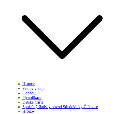
Historie
Svatby v kapli
Odpady
Plynofikace
Dětské hřiště
Společný školský obvod Středokluky-Číčovice
Hřbitov