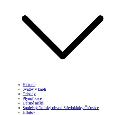
Historie
Svatby v kapli
Odpady
Plynofikace
Dětské hřiště
Společný školský obvod Středokluky-Číčovice
Hřbitov