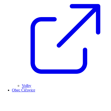
Volby
Obec Číčovice