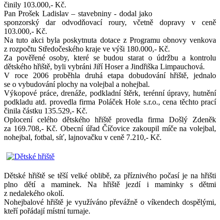
činily 103.000,- Kč.
Pan Prošek Ladislav – stavebniny - dodal jako
sponzorský dar odvodňovací roury, včetně dopravy v ceně
103.000,- Kč.
Na tuto akci byla poskytnuta dotace z Programu obnovy venkova
z rozpočtu Středočeského kraje ve výši 180.000,- Kč.
Za pověřené osoby, které se budou starat o údržbu a kontrolu
dětského hřiště, byli vybráni Jiří Hoser a Jindřiška Limpauchová.
V roce 2006 proběhla druhá etapa dobudování hřiště, jednalo
se o vybudování plochy na volejbal a nohejbal.
Výkopové práce, drenáže, podkladní štěrk, terénní úpravy, hutnění
podkladu atd. provedla firma Poláček Hole s.r.o., cena těchto prací
činila částku 135.529,- Kč.
Oplocení celého dětského hřiště provedla firma Došlý Zdeněk
za 169.708,- Kč. Obecní úřad Číčovice zakoupil míče na volejbal,
nohejbal, fotbal, síť, lajnovačku v ceně 7.210,- Kč.
Dětské hřiště se těší velké oblibě, za příznivého počasí je na hřišti
plno dětí a maminek. Na hřiště jezdí i maminky s dětmi
z nedalekého okolí.
Nohejbalové hřiště je využíváno převážně o víkendech dospělými,
kteří pořádají místní turnaje.