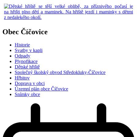
Obec Číčovice
Historie
Svatby v kapli
Odpady
Plynofikace
Dětské hřiště
Společný školský obvod Středokluky-Číčovice
Hřbitov
Doprava v obci
Územní plán obce Číčovice
Snímky obce