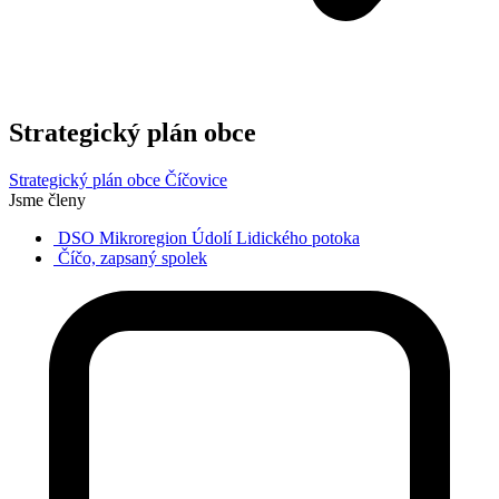
Strategický plán obce
Strategický plán obce Číčovice
Jsme členy
DSO Mikroregion Údolí Lidického potoka
Číčo, zapsaný spolek