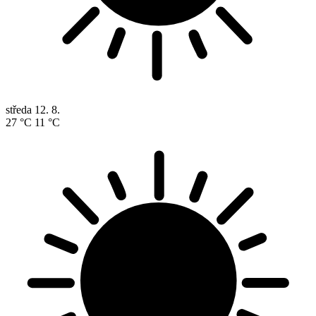
středa
12. 8.
27 °C
11 °C