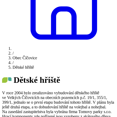
/
Obec Číčovice
/
Dětské hřiště
Dětské hřiště
V roce 2004 bylo zrealizováno vybudování dětského hřiště
ve Velkých Číčovicích na obecních pozemcích p.č. 19/1, 355/1,
399/1, jednalo se o první etapu budování tohoto hřiště. V plánu byla
ještě druhá etapa, a to dobudování hřiště na volejbal a nohejbal.
Na zasedání zastupitelstva byla vybrána firma Tomovy parky s.r.o.
Hrací komponenty zde pořízené jsou vyrobeny z akátového dřeva,