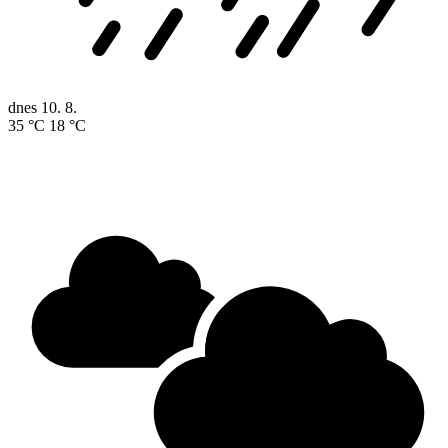
dnes
10. 8.
35 °C
18 °C