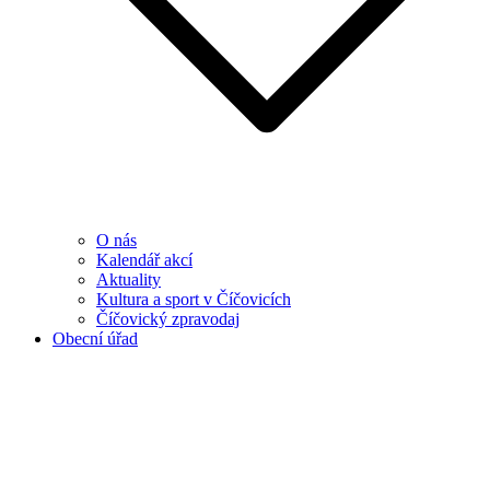
O nás
Kalendář akcí
Aktuality
Kultura a sport v Číčovicích
Číčovický zpravodaj
Obecní úřad