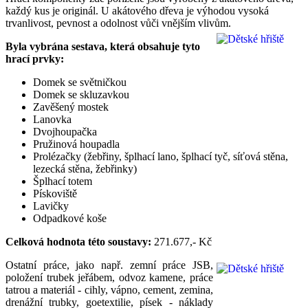
každý kus je originál. U akátového dřeva je výhodou vysoká
trvanlivost, pevnost a odolnost vůči vnějším vlivům.
Byla vybrána sestava, která obsahuje tyto
hrací prvky:
Domek se světničkou
Domek se skluzavkou
Zavěšený mostek
Lanovka
Dvojhoupačka
Pružinová houpadla
Prolézačky (žebřiny, šplhací lano, šplhací tyč, síťová stěna,
lezecká stěna, žebřinky)
Šplhací totem
Pískoviště
Lavičky
Odpadkové koše
Celková hodnota této soustavy:
271.677,- Kč
Ostatní práce, jako např. zemní práce JSB,
položení trubek jeřábem, odvoz kamene, práce
tatrou a materiál - cihly, vápno, cement, zemina,
drenážní trubky, goetextilie, písek - náklady