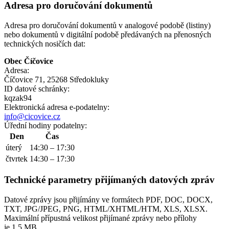
Adresa pro doručování dokumentů
Adresa pro doručování dokumentů v analogové podobě (listiny)
nebo dokumentů v digitální podobě předávaných na přenosných
technických nosičích dat:
Obec Číčovice
Adresa:
Číčovice 71, 25268 Středokluky
ID datové schránky:
kqzak94
Elektronická adresa e‑podatelny:
info@cicovice.cz
Úřední hodiny podatelny:
Den
Čas
úterý
14:30 – 17:30
čtvrtek
14:30 – 17:30
Technické parametry přijímaných datových zpráv
Datové zprávy jsou přijímány ve formátech
PDF, DOC, DOCX,
TXT, JPG/JPEG, PNG, HTML/XHTML/HTM, XLS, XLSX.
Maximální přípustná velikost přijímané zprávy nebo přílohy
je
1.5 MB
.