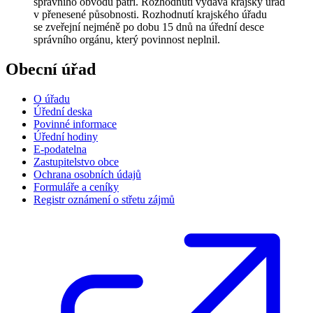
správního obvodu patří. Rozhodnutí vydává krajský úřad
v přenesené působnosti. Rozhodnutí krajského úřadu
se zveřejní nejméně po dobu 15 dnů na úřední desce
správního orgánu, který povinnost neplnil.
Obecní úřad
O úřadu
Úřední deska
Povinné informace
Úřední hodiny
E-podatelna
Zastupitelstvo obce
Ochrana osobních údajů
Formuláře a ceníky
Registr oznámení o střetu zájmů