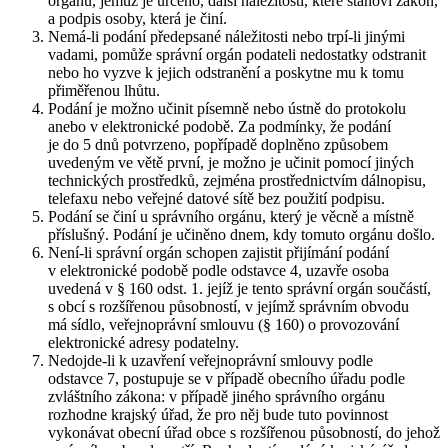
orgánu, jemuž je určeno, další náležitosti, které stanoví zákon,
a podpis osoby, která je činí.
Nemá-li podání předepsané náležitosti nebo trpí-li jinými
vadami, pomůže správní orgán podateli nedostatky odstranit
nebo ho vyzve k jejich odstranění a poskytne mu k tomu
přiměřenou lhůtu.
Podání je možno učinit písemně nebo ústně do protokolu
anebo v elektronické podobě. Za podmínky, že podání
je do 5 dnů potvrzeno, popřípadě doplněno způsobem
uvedeným ve větě první, je možno je učinit pomocí jiných
technických prostředků, zejména prostřednictvím dálnopisu,
telefaxu nebo veřejné datové sítě bez použití podpisu.
Podání se činí u správního orgánu, který je věcně a místně
příslušný. Podání je učiněno dnem, kdy tomuto orgánu došlo.
Není-li správní orgán schopen zajistit přijímání podání
v elektronické podobě podle odstavce 4, uzavře osoba
uvedená v § 160 odst. 1. jejíž je tento správní orgán součástí,
s obcí s rozšířenou působností, v jejímž správním obvodu
má sídlo, veřejnoprávní smlouvu (§ 160) o provozování
elektronické adresy podatelny.
Nedojde-li k uzavření veřejnoprávní smlouvy podle
odstavce 7, postupuje se v případě obecního úřadu podle
zvláštního zákona: v případě jiného správního orgánu
rozhodne krajský úřad, že pro něj bude tuto povinnost
vykonávat obecní úřad obce s rozšířenou působností, do jehož