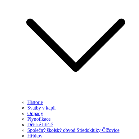
Historie
Svatby v kapli
Odpady
Plynofikace
Dětské hřiště
Společný školský obvod Středokluky-Číčovice
Hřbitov