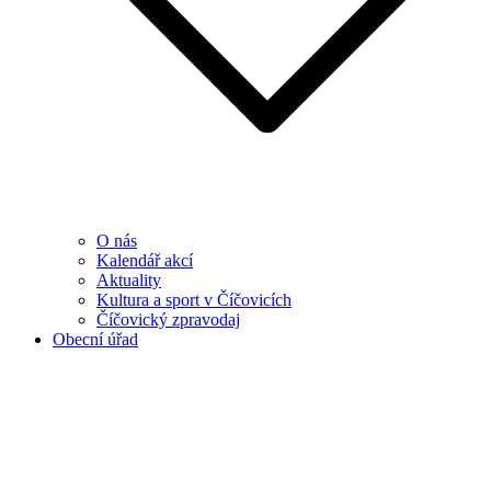
O nás
Kalendář akcí
Aktuality
Kultura a sport v Číčovicích
Číčovický zpravodaj
Obecní úřad