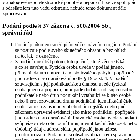
v analogové nebo elektronické podobě a nepodaří-li se ve spolupráci
s odesílatelem tuto vadu odstranit, nebude tento dokument dále
zpracováván.
Podání podle § 37 zákona č. 500/2004 Sb.,
správní řád
Podání je úkonem směřujícím vůči správnímu orgánu. Podání
se posuzuje podle svého skutečného obsahu a bez ohledu
na to, jak je označeno.
Z podání musí být patrno, kdo je činí, které věci se týká
a co se navrhuje. Fyzická osoba uvede v podání jméno,
příjmení, datum narození a místo trvalého pobytu, popřípadě
jinou adresu pro doručování podle § 19 odst. 4. V podání
souvisejícím s její podnikatelskou činností uvede fyzická
osoba jméno a příjmení, popřípadě dodatek odlišující osobu
podnikatele nebo druh podnikání vztahující se k této osobě
nebo jí provozovanému druhu podnikání, identifikační číslo
osob a adresu zapsanou v obchodním rejstříku nebo jiné
zákonem upravené evidenci jako místo podnikání, popřípadě
jinou adresu pro doručování. Právnická osoba uvede v podání
svůj název nebo obchodní firmu, identifikační číslo osob nebo
obdobný údaj a adresu sídla, popřípadě jinou adresu
pro doručování. Podání musí obsahovat označení správního