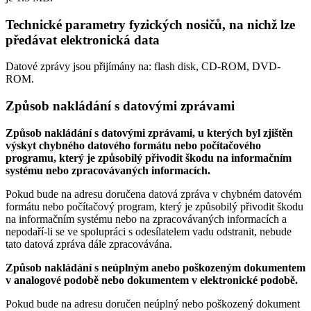
Technické parametry fyzických nosičů, na nichž lze
předávat elektronická data
Datové zprávy jsou přijímány na:
flash disk, CD-ROM, DVD-
ROM.
Způsob nakládání s datovými zprávami
Způsob nakládání s datovými zprávami, u kterých byl zjištěn
výskyt chybného datového formátu nebo počítačového
programu, který je způsobilý přivodit škodu na informačním
systému nebo zpracovávaných informacích.
Pokud bude na adresu doručena datová zpráva v chybném datovém
formátu nebo počítačový program, který je způsobilý přivodit škodu
na informačním systému nebo na zpracovávaných informacích a
nepodaří-li se ve spolupráci s odesílatelem vadu odstranit, nebude
tato datová zpráva dále zpracovávána.
Způsob nakládání s neúplným anebo poškozeným dokumentem
v analogové podobě nebo dokumentem v elektronické podobě.
Pokud bude na adresu doručen neúplný nebo poškozený dokument