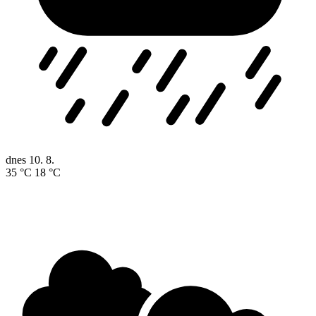
dnes
10. 8.
35 °C
18 °C