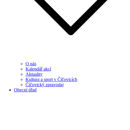
O nás
Kalendář akcí
Aktuality
Kultura a sport v Číčovicích
Číčovický zpravodaj
Obecní úřad