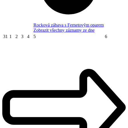
Rocková zábava s Fernetovým oparem
Zobrazit všechny záznamy ze dne
31
1
2
3
4
5
6