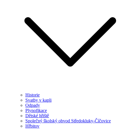
Historie
Svatby v kapli
Odpady
Plynofikace
Dětské hřiště
Společný školský obvod Středokluky-Číčovice
Hřbitov